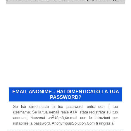
EMAIL ANONIME - HAI DIMENTICATO LA TUA
PASSWORD?
Se hai dimenticato la tua password, entra con il tuo
username. Se la tua e-mail reale ÃƒÂ¨ stata registrata sul tuo
account, riceverai unÃ¢â‚¬â„¢e-mail con le istruzioni per
ristabilire la password. AnonymousSolution.Com ti ringrazia.